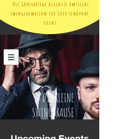
Die Grossartige kleinste amtliche
Swingformation für Euer Lindyhop-
Event
DIE KLEINE
SWINGBRAUSE
Upcoming Events