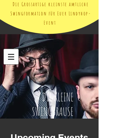
Die Grossartige kleinste amtliche
Swingformation für Euer Lindyhop-
Event
DIE KLEINE
SWINGBRAUSE
Upcoming Events