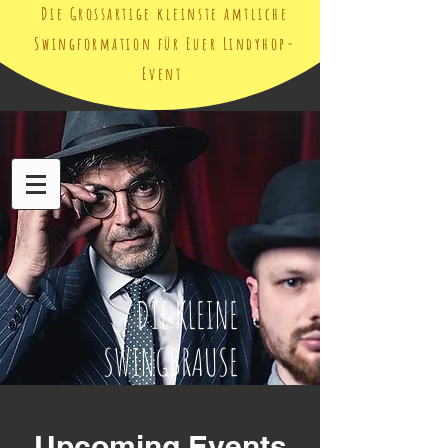
Die Grossartige kleinste amtliche
Swingformation für Euer Lindyhop-
Event
DIE KLEINE
SWINGBRAUSE
Upcoming Events