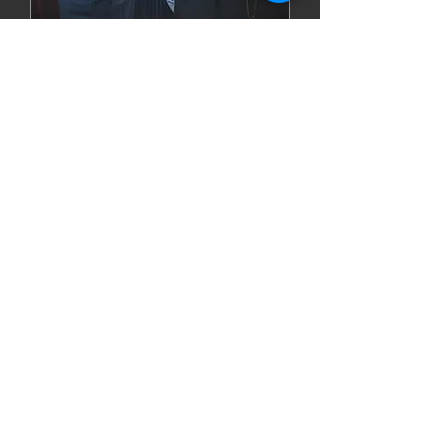
Haldensleben : "Die
besondere Note"
Fr., 05. Juni
Mehr Infos
Details