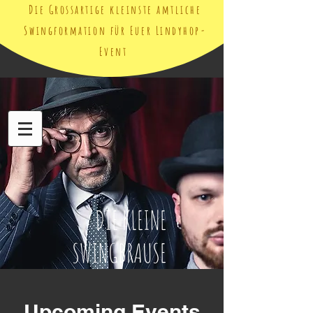
Die Grossartige kleinste amtliche
Swingformation für Euer Lindyhop-
Event
DIE KLEINE
SWINGBRAUSE
Upcoming Events