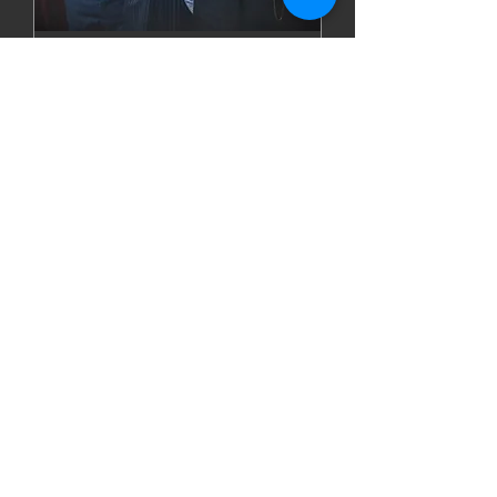
Haldensleben : "Die
besondere Note"
Fr., 05. Juni
Mehr Infos
Details