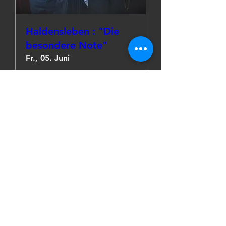
Haldensleben : "Die
besondere Note"
Fr., 05. Juni
Mehr Infos
Details