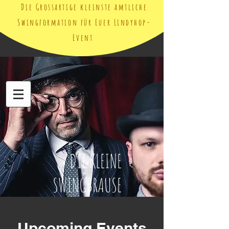
Die Grossartige kleinste amtliche
Swingformation für Euer Lindyhop-
Event
DIE KLEINE
SWINGBRAUSE
Upcoming Events