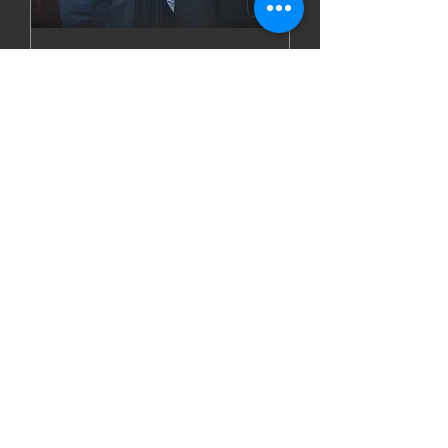
Haldensleben : "Die
besondere Note"
Fr., 05. Juni
Mehr Infos
Details