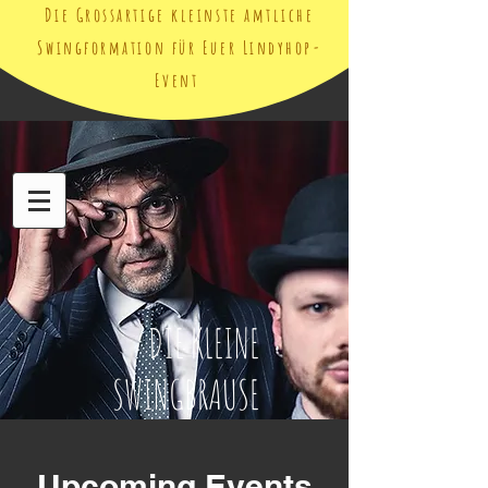
Die Grossartige kleinste amtliche
Swingformation für Euer Lindyhop-
Event
DIE KLEINE
SWINGBRAUSE
Upcoming Events