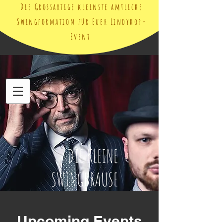
Die Grossartige kleinste amtliche
Swingformation für Euer Lindyhop-
Event
DIE KLEINE
SWINGBRAUSE
Upcoming Events