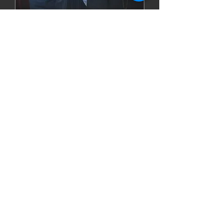
Haldensleben : "Die
besondere Note"
Fr., 05. Juni
Mehr Infos
Details