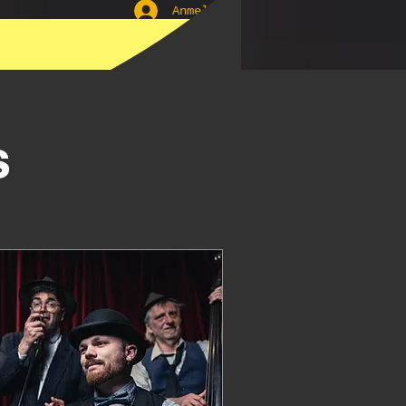
Anmelden
ür Euer
s