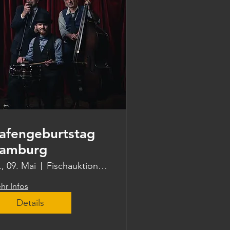
afengeburtstag
amburg
., 09. Mai
Fischauktionshalle-Innenkante West
hr Infos
Details