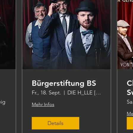
Bürgerstiftung BS
C
S
Fr., 18. Sept.
DIE H_LLE [die halle]
ig
Sa
Mehr Infos
Me
Details