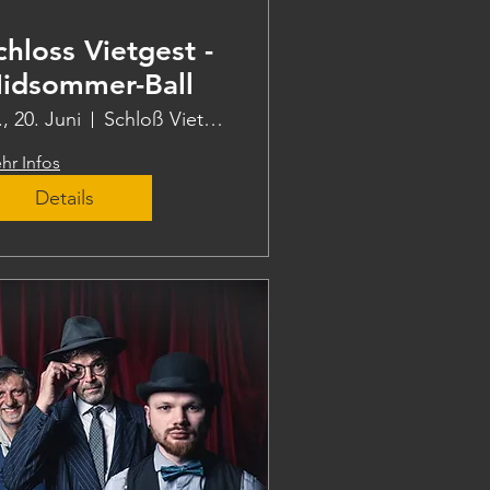
chloss Vietgest -
idsommer-Ball
., 20. Juni
Schloß Vietgest
hr Infos
Details