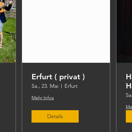
Erfurt ( privat )
H
H
Sa., 23. Mai
Erfurt
Sa
Mehr Infos
Me
Details