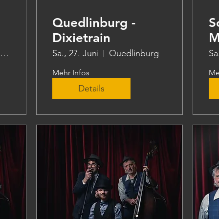
Quedlinburg -
S
Dixietrain
M
Volkspark Friedrichshain
Sa., 27. Juni
Quedlinburg
Sa
Mehr Infos
Me
Details