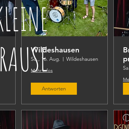
KLEINE
RAUSE
Wildeshausen
B
p
So., 16. Aug.
Wildeshausen
Sa
Mehr Infos
Me
Antworten