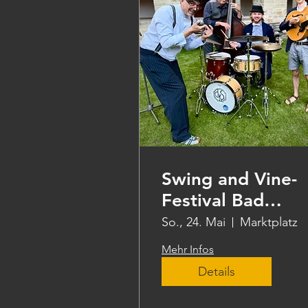
Swing and Vine-
Festival Bad
Hersfeld
So., 24. Mai
Marktplatz
Mehr Infos
Details