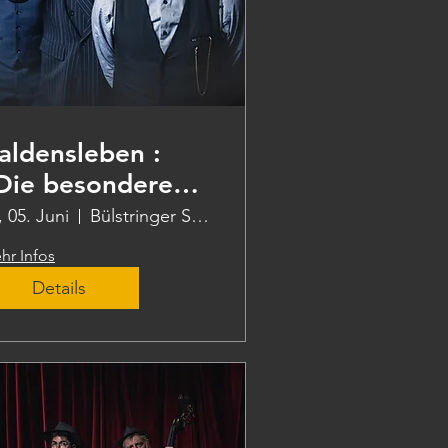
aldensleben :
Die besondere
ote"
, 05. Juni
Bülstringer Str. 12
hr Infos
Details