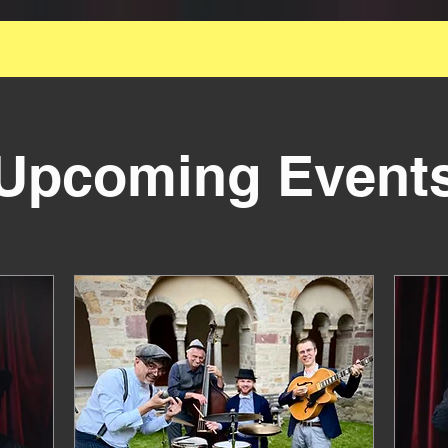
ie Grossartige kleinste amtliche Swingformation f
Lindyhop-Event
Upcoming Event