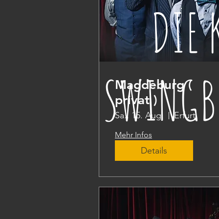
DIE 
SWINGB
Magdeburg (
privat )
Sa., 15. Aug.
Erfurt
Mehr Infos
Details