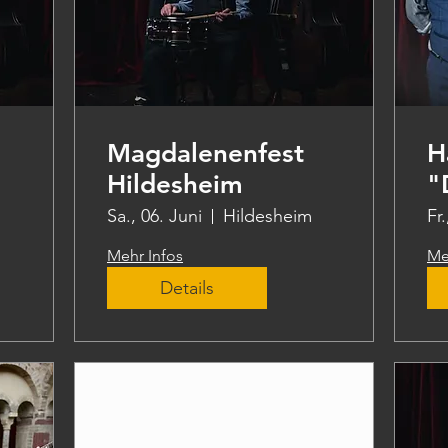
Magdalenenfest
H
Hildesheim
"
N
Sa., 06. Juni
Hildesheim
Fr.
Mehr Infos
Me
Details