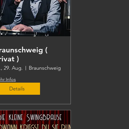
raunschweig (
rivat )
., 29. Aug.
Braunschweig
hr Infos
Details