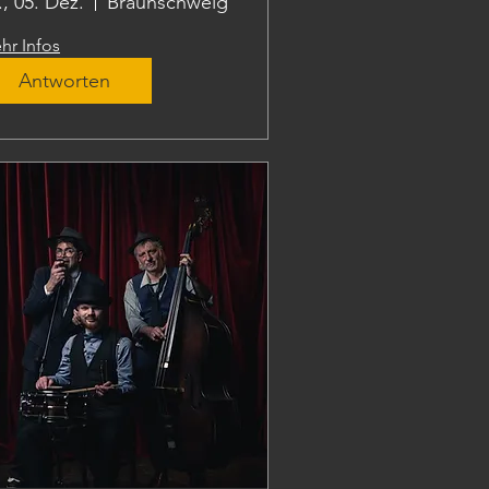
., 05. Dez.
Braunschweig
hr Infos
Antworten