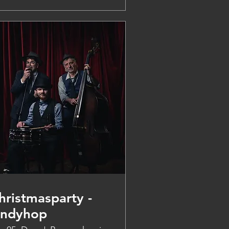
hristmasparty -
indyhop