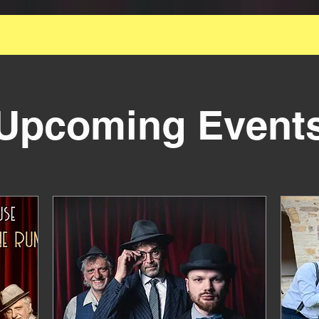
ie Grossartige kleinste amtliche Swingformation f
Lindyhop-Event
Upcoming Event