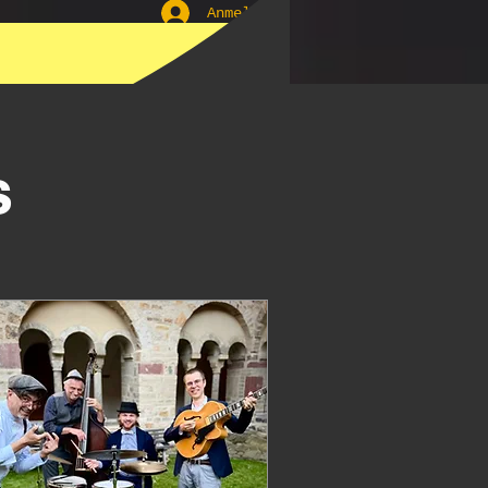
Anmelden
ür Euer
s