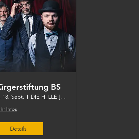
ürgerstiftung BS
., 18. Sept.
DIE H_LLE [die halle]
hr Infos
Details