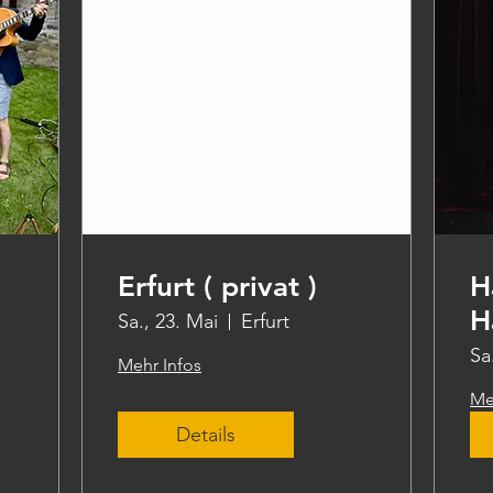
Erfurt ( privat )
H
H
Sa., 23. Mai
Erfurt
Sa
Mehr Infos
Me
Details