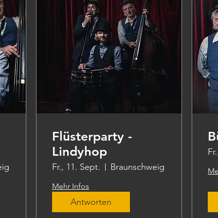
Flüsterparty -
B
Lindyhop
Fr
eig
Fr., 11. Sept.
Braunschweig
Me
Mehr Infos
Antworten