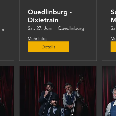
Quedlinburg -
S
Dixietrain
M
ig
Sa., 27. Juni
Quedlinburg
Sa
Mehr Infos
Me
Details