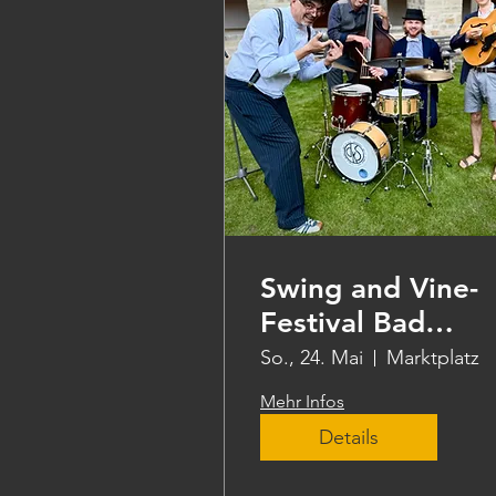
Swing and Vine-
Festival Bad
Hersfeld
So., 24. Mai
Marktplatz
Mehr Infos
Details