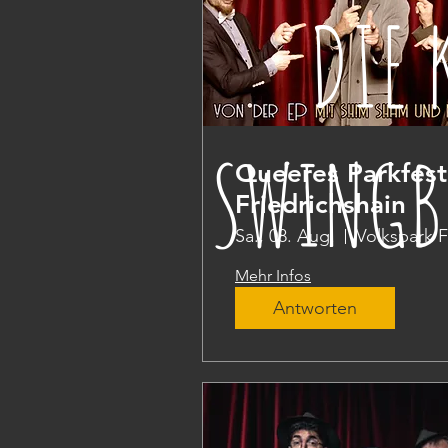
DIE 
SWINGB
Queeres Parkfest
Friedrichshain
Sa., 08. Aug.
Mehr Infos
Antworten