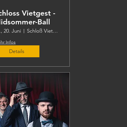
chloss Vietgest -
idsommer-Ball
., 20. Juni
Schloß Vietgest
hr Infos
Details