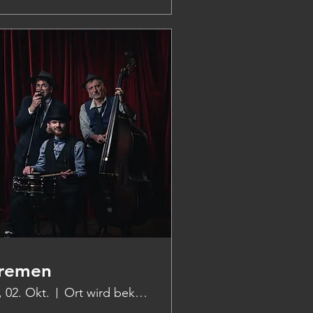
remen
., 02. Okt.
Ort wird bekanntgegeben