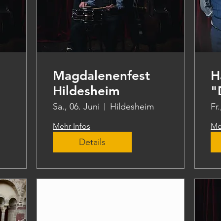
Magdalenenfest
H
Hildesheim
"
N
Sa., 06. Juni
Hildesheim
Fr.
Mehr Infos
Me
Details