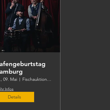
afengeburtstag
amburg
., 09. Mai
Fischauktionshalle-Innenkante West
hr Infos
Details