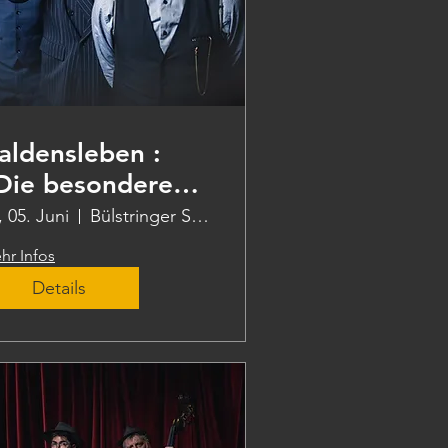
aldensleben :
Die besondere
ote"
, 05. Juni
Bülstringer Str. 12
hr Infos
Details