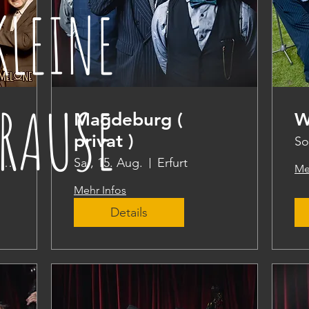
KLEINE
RAUSE
Magdeburg (
W
privat )
So
Volkspark Friedrichshain
Sa., 15. Aug.
Erfurt
Me
Mehr Infos
Details