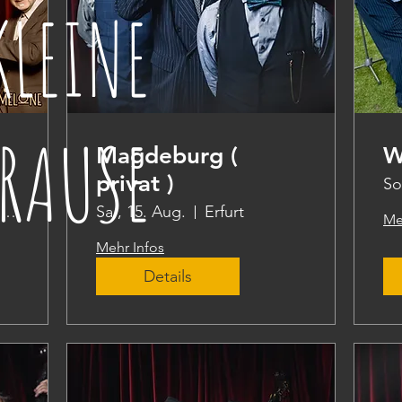
KLEINE
RAUSE
Magdeburg (
W
privat )
So
Volkspark Friedrichshain
Sa., 15. Aug.
Erfurt
Me
Mehr Infos
Details