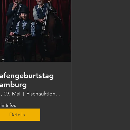
afengeburtstag
amburg
., 09. Mai
Fischauktionshalle-Innenkante West
hr Infos
Details