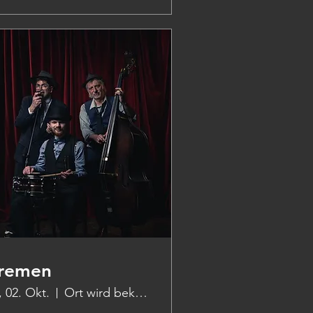
remen
., 02. Okt.
Ort wird bekanntgegeben