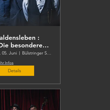
aldensleben :
Die besondere
ote"
, 05. Juni
Bülstringer Str. 12
hr Infos
Details