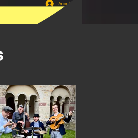
Anmelden
ür Euer
s