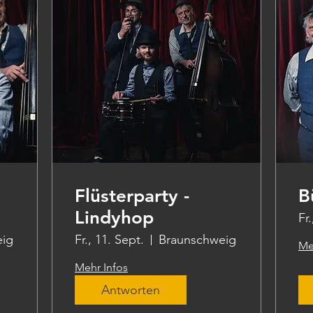
Flüsterparty -
B
Lindyhop
Fr
eig
Fr., 11. Sept.
Braunschweig
Me
Mehr Infos
Antworten