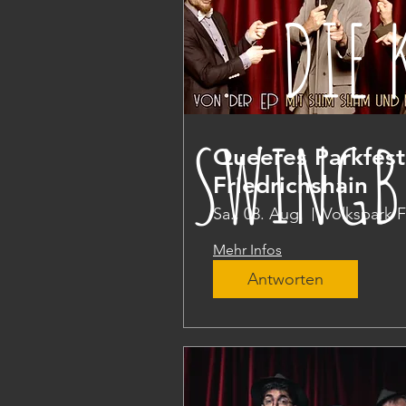
DIE 
SWINGB
Queeres Parkfest
Friedrichshain
Sa., 08. Aug.
Mehr Infos
Antworten