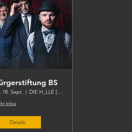
ürgerstiftung BS
., 18. Sept.
DIE H_LLE [die halle]
hr Infos
Details