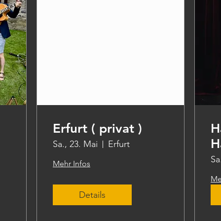
Erfurt ( privat )
H
H
Sa., 23. Mai
Erfurt
Sa
Mehr Infos
Me
Details