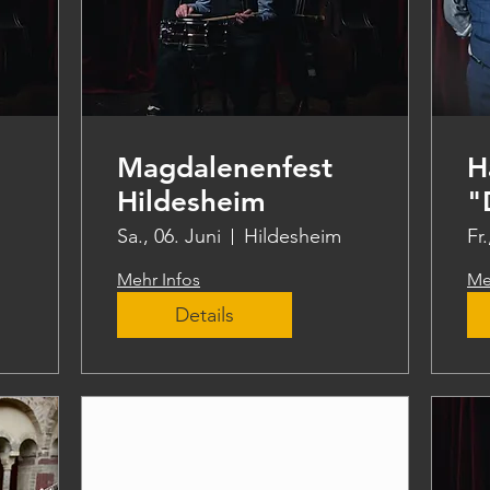
Magdalenenfest
H
Hildesheim
"
N
Sa., 06. Juni
Hildesheim
Fr.
Mehr Infos
Me
Details