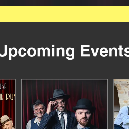
ie Grossartige kleinste amtliche Swingformation f
Lindyhop-Event
Upcoming Event