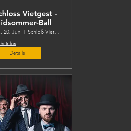
chloss Vietgest -
idsommer-Ball
., 20. Juni
Schloß Vietgest
hr Infos
Details