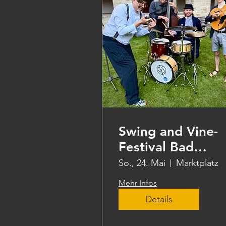
Swing and Vine-
Festival Bad
Hersfeld
So., 24. Mai
Marktplatz
Mehr Infos
Details