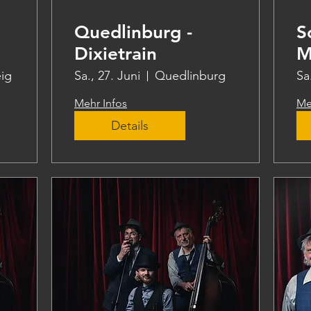
Quedlinburg -
S
Dixietrain
M
ig
Sa., 27. Juni
Quedlinburg
Sa
Mehr Infos
Me
Details