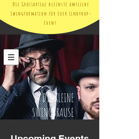
Die Grossartige kleinste amtliche
Swingformation für Euer Lindyhop-
Event
DIE KLEINE
SWINGBRAUSE
Upcoming Events