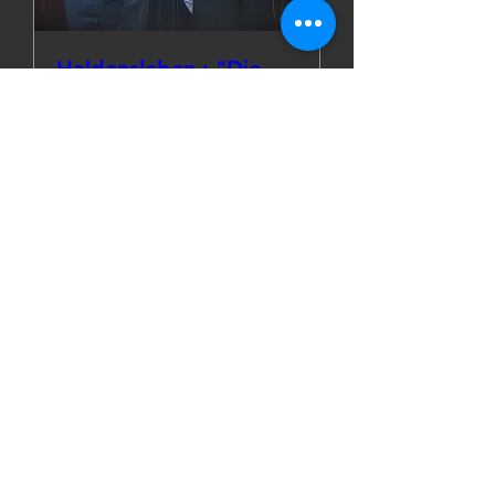
Haldensleben : "Die
besondere Note"
Fr., 05. Juni
Mehr Infos
Details