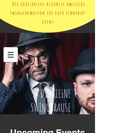
Die Grossartige kleinste amtliche
Swingformation für Euer Lindyhop-
Event
DIE KLEINE
SWINGBRAUSE
Upcoming Events