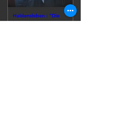
Haldensleben : "Die
besondere Note"
Fr., 05. Juni
Mehr Infos
Details