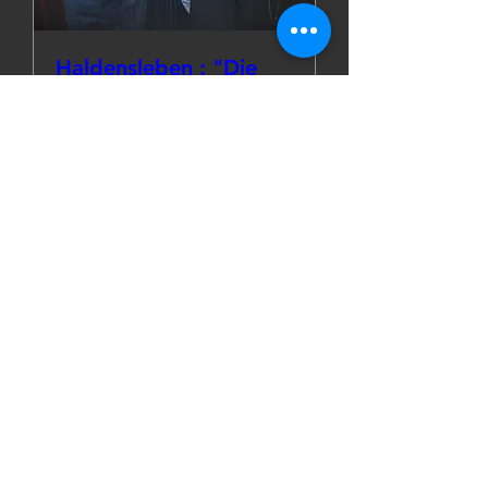
Haldensleben : "Die
besondere Note"
Fr., 05. Juni
Mehr Infos
Details