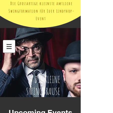
Die Grossartige kleinste amtliche
Swingformation für Euer Lindyhop-
Event
DIE KLEINE
SWINGBRAUSE
Upcoming Events