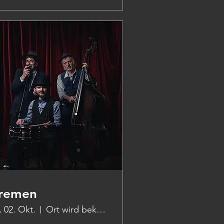
remen
., 02. Okt.
Ort wird bekanntgegeben