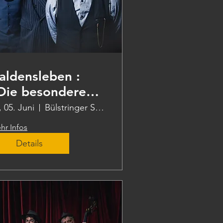
aldensleben :
Die besondere
ote"
, 05. Juni
Bülstringer Str. 12
hr Infos
Details