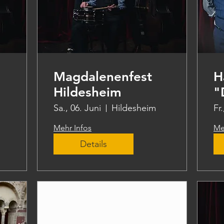
Magdalenenfest
H
Hildesheim
"
N
Sa., 06. Juni
Hildesheim
Fr.
Mehr Infos
Me
Details