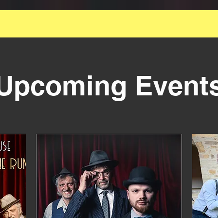
ie Grossartige kleinste amtliche Swingformation f
Lindyhop-Event
Upcoming Event