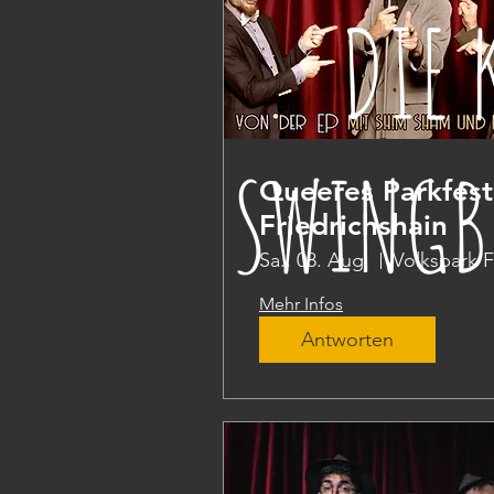
DIE 
SWINGB
Queeres Parkfest
Friedrichshain
Sa., 08. Aug.
Mehr Infos
Antworten