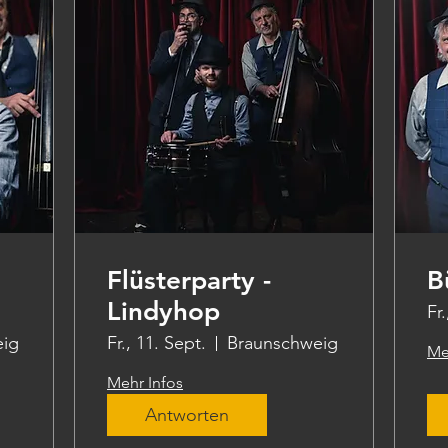
Flüsterparty -
B
Lindyhop
Fr
eig
Fr., 11. Sept.
Braunschweig
Me
Mehr Infos
Antworten