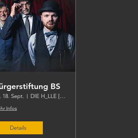
ürgerstiftung BS
., 18. Sept.
DIE H_LLE [die halle]
hr Infos
Details