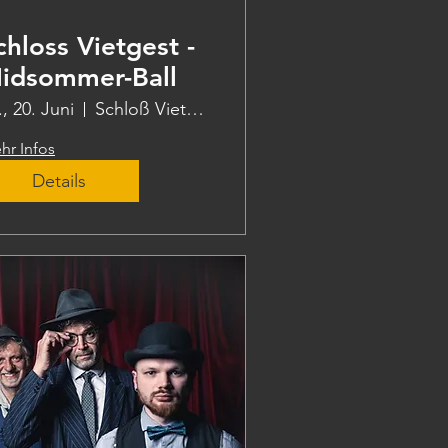
chloss Vietgest -
idsommer-Ball
., 20. Juni
Schloß Vietgest
hr Infos
Details