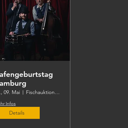
afengeburtstag
amburg
., 09. Mai
Fischauktionshalle-Innenkante West
hr Infos
Details