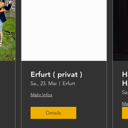
Erfurt ( privat )
H
H
Sa., 23. Mai
Erfurt
Sa
Mehr Infos
Me
Details