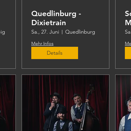
Quedlinburg -
S
Dixietrain
M
ig
Sa., 27. Juni
Quedlinburg
Sa
Mehr Infos
Me
Details