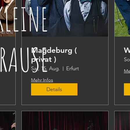
KLEINE
RAUSE
Magdeburg (
W
privat )
So
Volkspark Friedrichshain
Sa., 15. Aug.
Erfurt
Me
Mehr Infos
Details