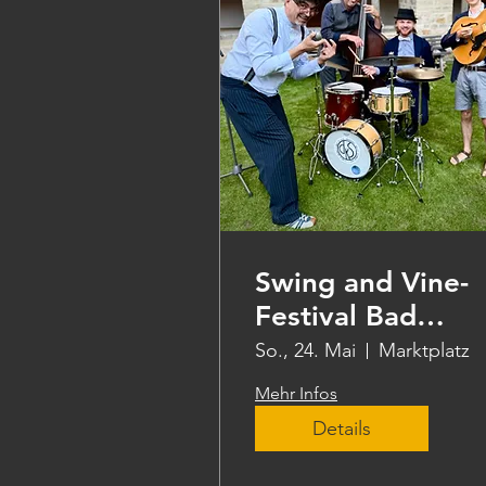
Swing and Vine-
Festival Bad
Hersfeld
So., 24. Mai
Marktplatz
Mehr Infos
Details