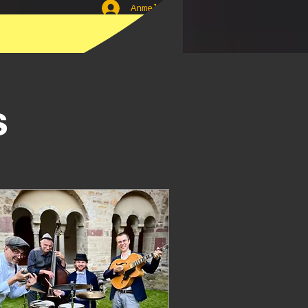
Anmelden
ür Euer
s