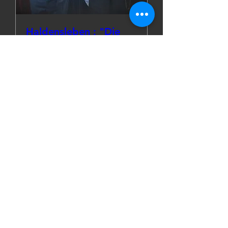
Haldensleben : "Die
besondere Note"
Fr., 05. Juni
Mehr Infos
Details