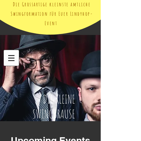
Die Grossartige kleinste amtliche
Swingformation für Euer Lindyhop-
Event
DIE KLEINE
SWINGBRAUSE
Upcoming Events